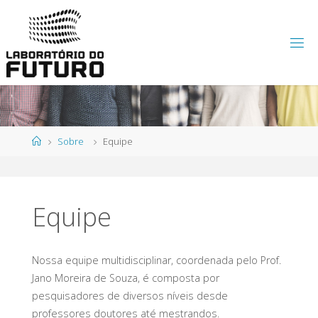
Skip
to
content
L
A
B
O
R
A
T
Ó
R
I
Home
O
D
Sobre
Equipe
O
F
U
T
U
Equipe
R
O
Nossa equipe multidisciplinar, coordenada pelo Prof.
Jano Moreira de Souza, é composta por
pesquisadores de diversos níveis desde
professores doutores até mestrandos.