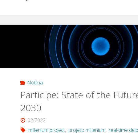
Notícia
Participe: State of the Futu
2030
02/2022
millenium project
,
projeto millenium
,
real-time delp