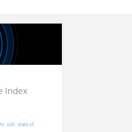
re Index
hi
,
sofi
,
state of