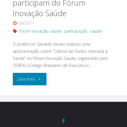
participam do Fórum
Inovação Saúde
09/2017
fórum inovação saúde
,
participação
,
saúde
O professor Geraldo Xexéo realizou uma
apresentação sobre “Ciência de Dados Aplicada à
Saúde” no Fórum Inovação Saúde, organizado pelo
CEBEXs (Colégio Brasileiro de Executivos …
"Pesquisadores
Leia mais
do
Laboratório
do